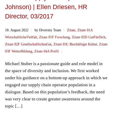
Johnson) | Ellen Driesen, HR
Director, 03/2017
18. August 2022
||
by Diversity Team
||
Zitate
,
Zitate 01A
WirtschaftlicheVielfalt
,
Zitate 01F Forschung
,
Zitate 02D GutFürDich
,
Zitate 02F GesellschaftlichesGut
,
Zitate 03C Beschäftigte Kultur
,
Zitate
03F WeiterBildung
,
Zitate 04A Profil
||
Michael Stuber is a passionate guide and role model in
the space of diversity and inclusion. We first worked
under his guidance on a bottom-up approach in which we
engaged our supply chain operator population in a
dialogue. Based on this population’s feedback, the need
was very clear to create greater awareness around the
topic […]