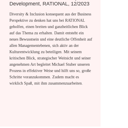
Development, RATIONAL, 12/2023
America Regi
Corporation,
Diversity & Inclusion konsequent aus der Business
We found the Inclu
Perspektive zu denken hat uns bei RATIONAL
valuable experienc
geholfen, einen breiten und ganzheitlichen Blick
all have biases, an
auf das Thema zu erhalten. Damit entsteht ein
truth. Then, the L
neues Bewusstsein und eine deutliche Offenheit auf
us a format to crea
allen Managementebenen, sich aktiv an der
accept there is no 
Kulturentwicklung zu beteiligen. Mit seinem
organizational cul
kritischen Blick, strategischer Weitsicht und seiner
consensus on a path
angenehmen Art begleitet Michael Stuber unseren
inclusive, and equi
Prozess in effektiver Weise und hilft uns so, große
journey' where rea
Schritte voranzukommen. Zudem macht es
wirklich Spaß, mit ihm zusammenzuarbeiten.