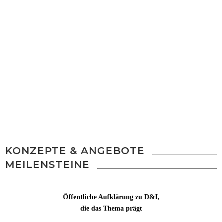
Unser Ansatz Engineering D&I bietet spürbare
Fortschritte
und messbare Mehrwerte in den Themen Vielfalt,
Unternehmenskultur und Führung.
Erfahren Sie mehr über unseren ganzheitlich-
detaillierten
Ansatz und wie Sie von passgenauem Vorgehen und
(erfolgs)kritischem Denken profitieren können.
KONZEPTE & ANGEBOTE
MEILENSTEINE
Öffentliche Aufklärung zu D&I,
die das Thema prägt