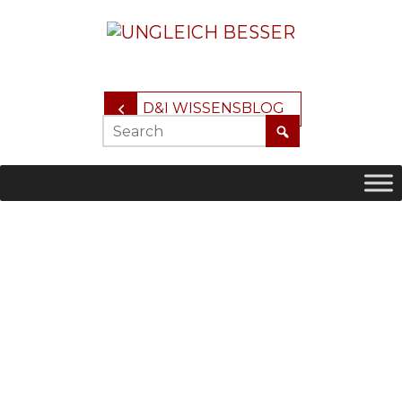
D&I WISSENSBLOG
Ungleich Besser ist der
Diversity &
forschungsbasierte
Inclusion
mit
Pionier
europäischem
Profil.