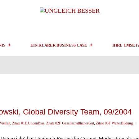
NIS
EIN KLARER BUSINESS CASE
IHRE UMSET
owski, Global Diversity Team, 09/2004
Vielfalt
,
Zitate 01E UnconBias
,
Zitate 02F GesellschaftlichesGut
,
Zitate 03F WeiterBildung
||
e Potenziale‘ hat Ungleich Besser die Gesamt-Moderation als a