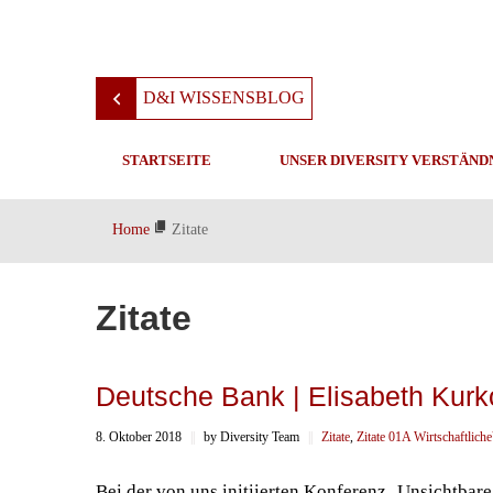
D&I WISSENSBLOG
STARTSEITE
UNSER DIVERSITY VERSTÄND
Home
Zitate
Zitate
Deutsche Bank | Elisabeth Kurk
8. Oktober 2018
||
by Diversity Team
||
Zitate
,
Zitate 01A Wirtschaftliche
Bei der von uns initiierten Konferenz ‚Unsichtbar