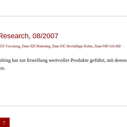
 Research, 08/2007
 01F Forschung
,
Zitate 02E Marketing
,
Zitate 03C Beschäftigte Kultur
,
Zitate 04D Arb.Hilf
||
lting hat zur Erstellung wertvoller Produkte geführt, mit dene
en.
7